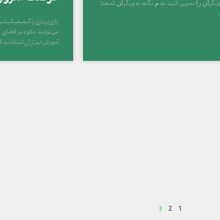
ﭼﺸﻤﺎﻥ ﺩﻳﮕﺮﺍﻥ ﺭﺍ ﺗﻤﺮﻳﻦ ﻛﻨﻴﺪ ﻋﺪﻡ ﻧﮕﺎﻩ ﺑﻪ ﺩﻳﮕﺮﺍﻥ 2ﻣﻌﻨﺎ
:
بازی‌پردازی (گیمیفیکیش
می‌توانند علاوه بر فضای 
آموزش نیز از آن استفاده 
3
2
1