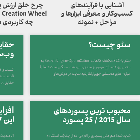
آشنایی با فرآیندهای
کسب‌وکار و معرفی ابزارها و
el
مراحل + نمونه
چه کاربردی د
سئو چیست؟
حقای
وب‌س
سئو یا SEO مخفف کلمات Search Engine Optimization به
معنی بهینه‌سازی موتور جستجو می‌باشد. ممکن است شما با
کسب و کار 
عبارت‌های مختلفی چون ارتقا رتبه سایت در موتورهای
قطعا بیش ا
حقایق در
محبوب ترین پسوردهای
ﺍﻓﺰﺍﻳ
سال 2015 / 25 پسورد
این 7 توصیه تمرین کنید
شاید شما هم مثل بسیاری از افرادی که از اینترنت استفاده