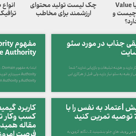
چرخ خلق ارزش یا Value
چک لیست تولید محتوای
انواع
Creation Whe چیست و
ارزشمند برای مخاطب
ترافیک
ارد؟
قی جذاب در مورد سئو
ایت
Page Authority د
دارید و هزینه تبلیغات و بازاریابی ندارید؟ شما
ابتدا به مفهوم
ز بقیه به سئو نیاز دارید ولی قبل از هرکاری این
Authority و Domain Authority به ترتیب یعنی ارزش صفحه
ﺶ ﺍﻋﺘﻤﺎﺩ ﺑﻪ ﻧﻔﺲ را با
کاربرد گیمی
کسب وکار تج
مقاله همیدف
1 ـ ﻫﻤﻴﺸﻪ ﺩﺭ ﺭﺩﻳﻒ ﻫﺎﻱ ﺟﻠﻮ ﺑﻨﺸﻴﻨﻴﺪ 2 ـ ﻧﮕﺎﻩ ﻛﺮﺩﻥ ﺑﻪ
فرصت امروز