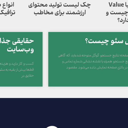
چرخ خلق ارزش یا Value
چک لیست تولید محتوای
انواع
Creation Whe چیست و
ارزشمند برای مخاطب
ترافیک
ارد؟
ل سئو چیست؟
حقایقی جذاب
وب‌سایت
صفحه نتایج جستجو گوگل متوجه شده‌اید که گاهی
یج جستجو همراه با نقشه،نشانی،شماره تماس و
کسب و کار دارید و هزینه ت
 در بالای صفحه نمایش داده می‌شود. مقصود
قطعا بیش از بقیه به سئو ن
حقایق در