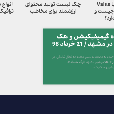
چرخ خلق ارزش یا Value
چک لیست تولید محتوای
انواع
Creation Whe چیست و
ارزشمند برای مخاطب
ترافیک
ارد؟
اه گیمیفیکیشن و هک
مشهد / 21 خرداد 98
 احترام به دعوت دوستان مجموعه فعال فراسان، در
21 و 22 خرداد 98 در شهر مشهد کارگاه 6 ساعته
یشن و هک رشد