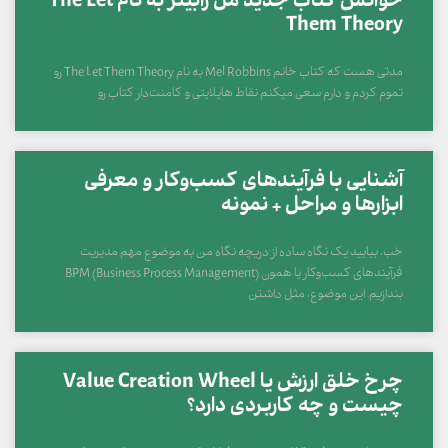
خوانش کتاب جدید مل رابینز به نام The Let
Them Theory
مدتی هست که کتاب خانم Mel Robbins به نام The Let Them Theory رو
تموم کردم و دارم سعی میکنم نقاط هایلایتی و کامنت‌دار کتاب رو
آشنایی با فرآیندهای کسب‌وکار و معرفی
ابزارها و مراحل + نمونه
خب، بیایید یک نگاه ساده از دریچه نگاه من به موضوع مهم مدیریت
فرآیندهای کسب‌وکار یا همون BPM (Business Process Management)
بندازیم. این موضوع، مثل داشتن
چرخ خلق ارزش یا Value Creation Wheel
چیست و چه کاربردی دارد؟