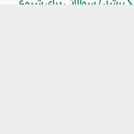
 رشد / سوالاتی برای شروع
 هکر رشد