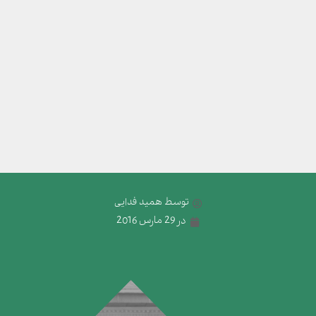
توسط
همید فدایی
در
29 مارس 2016